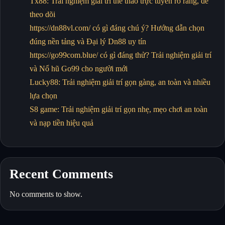
Tx88: Trải nghiệm giải trí thể thao trực tuyến rõ ràng, dễ
theo dõi
https://dn88vl.com/ có gì đáng chú ý? Hướng dẫn chọn
đúng nền tảng và Đại lý Dn88 uy tín
https://go99com.blue/ có gì đáng thử? Trải nghiệm giải trí
và Nổ hũ Go99 cho người mới
Lucky88: Trải nghiệm giải trí gọn gàng, an toàn và nhiều
lựa chọn
S8 game: Trải nghiệm giải trí gọn nhẹ, mẹo chơi an toàn
và nạp tiền hiệu quả
Recent Comments
No comments to show.