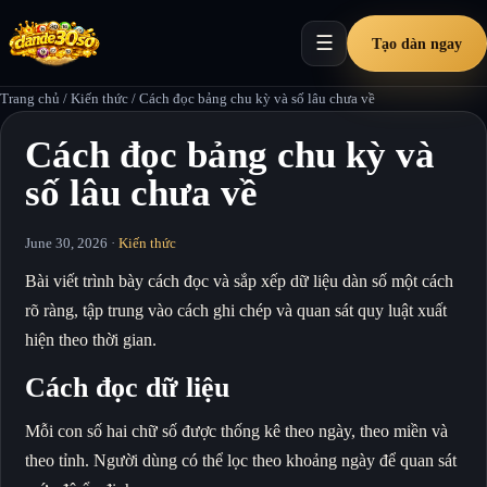
☰
Tạo dàn ngay
Trang chủ
/
Kiến thức
/
Cách đọc bảng chu kỳ và số lâu chưa về
Cách đọc bảng chu kỳ và
số lâu chưa về
June 30, 2026
·
Kiến thức
Bài viết trình bày cách đọc và sắp xếp dữ liệu dàn số một cách
rõ ràng, tập trung vào cách ghi chép và quan sát quy luật xuất
hiện theo thời gian.
Cách đọc dữ liệu
Mỗi con số hai chữ số được thống kê theo ngày, theo miền và
theo tỉnh. Người dùng có thể lọc theo khoảng ngày để quan sát