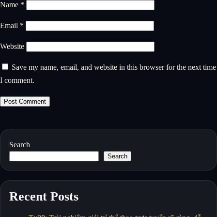
Name
*
Email
*
Website
Save my name, email, and website in this browser for the next time
I comment.
Search
Search
Recent Posts